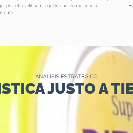
er pharetra velit sem, eget luctus leo molestie a.
T
terdum.
ANALISIS ESTRATEGICO
STICA JUSTO A T