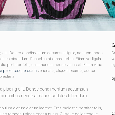
G
ing elit. Donec condimentum accumsan ligula, non commodo
Cr
dales bibendum. Phasellus at ornare tellus. Etiam vel ligula
va
e porttitor felis, quis rhoncus neque varius et. Etiam vitae
eg
e pellentesque quam
venenatis, aliquet ipsum a, auctor
olestie a.
P
adipiscing elit. Donec condimentum accumsan
orbi dapibus neque a mauris sodales bibendum.
stibulum dictum dictum laoreet. Cras molestie porttitor felis,
C
 nunc tempor ultrices eget a purus. Quisque pellentesque