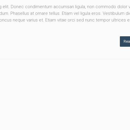
ng elit. Donec condimentum accumsan ligula, non commodo dolor v
m. Phasellus at ornare tellus. Etiam vel ligula eros. Vestibulum d
rhoncus neque varius et. Etiam vitae orci sed nunc tempor ultrices 
Rea