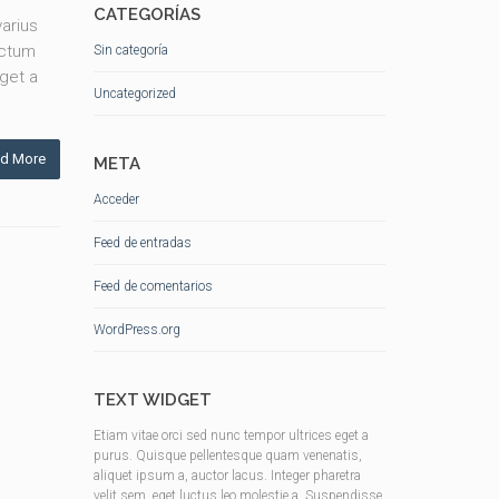
CATEGORÍAS
arius
ictum
Sin categoría
eget a
Uncategorized
d More
META
Acceder
Feed de entradas
Feed de comentarios
WordPress.org
TEXT WIDGET
Etiam vitae orci sed nunc tempor ultrices eget a
purus. Quisque pellentesque quam venenatis,
aliquet ipsum a, auctor lacus. Integer pharetra
velit sem, eget luctus leo molestie a. Suspendisse