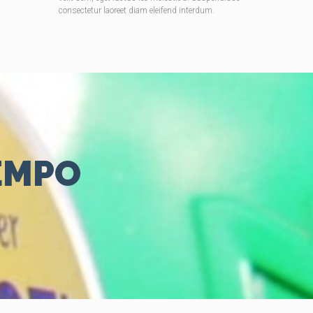
consectetur laoreet diam eleifend interdum.
IEMPO