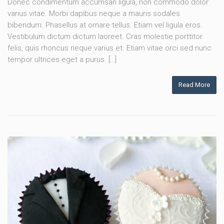
Donec condimentum accumsan ligula, non commodo dolor
varius vitae. Morbi dapibus neque a mauris sodales
bibendum. Phasellus at ornare tellus. Etiam vel ligula eros.
Vestibulum dictum dictum laoreet. Cras molestie porttitor
felis, quis rhoncus neque varius et. Etiam vitae orci sed nunc
tempor ultrices eget a purus. […]
Read More