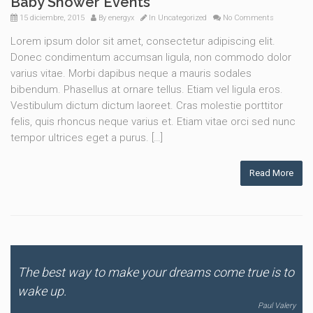
Baby Shower Events
15 diciembre, 2015
By
energyx
In
Uncategorized
No Comments
Lorem ipsum dolor sit amet, consectetur adipiscing elit.
Donec condimentum accumsan ligula, non commodo dolor
varius vitae. Morbi dapibus neque a mauris sodales
bibendum. Phasellus at ornare tellus. Etiam vel ligula eros.
Vestibulum dictum dictum laoreet. Cras molestie porttitor
felis, quis rhoncus neque varius et. Etiam vitae orci sed nunc
tempor ultrices eget a purus. […]
Read More
The best way to make your dreams come true is to
wake up.
Paul Valery