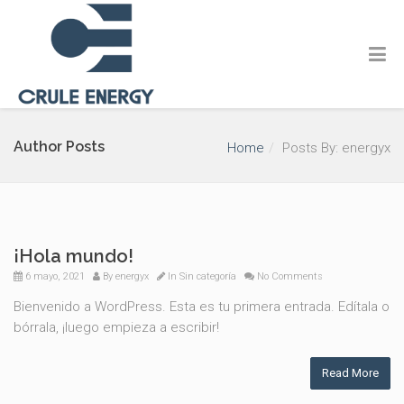
Author Posts
Home
Posts By: energyx
¡Hola mundo!
6 mayo, 2021
By
energyx
In
Sin categoría
No Comments
Bienvenido a WordPress. Esta es tu primera entrada. Edítala o
bórrala, ¡luego empieza a escribir!
Read More