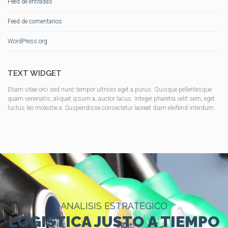
Feed de entradas
Feed de comentarios
WordPress.org
TEXT WIDGET
Etiam vitae orci sed nunc tempor ultrices eget a purus. Quisque pellentesque
quam venenatis, aliquet ipsum a, auctor lacus. Integer pharetra velit sem, eget
luctus leo molestie a. Suspendisse consectetur laoreet diam eleifend interdum.
ANALISIS ESTRATEGICO
LOGISTICA JUSTO A TIEMPO