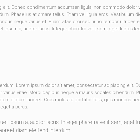
ng elit. Donec condimentum accumsan ligula, non commodo dolor v
m. Phasellus at ornare tellus. Etiam vel ligula eros. Vestibulum d
rhoncus neque varius et. Etiam vitae orci sed nunc tempor ultrices 
et ipsum a, auctor lacus. Integer pharetra velit sem, eget luctus le
erdum. Lorem ipsum dolor sit amet, consectetur adipiscing elit. 
varius vitae. Morbi dapibus neque a mauris sodales bibendum. P
dictum dictum laoreet. Cras molestie porttitor felis, quis rhoncus ne
 eget a purus.
et ipsum a, auctor lacus. Integer pharetra velit sem, eget l
aoreet diam eleifend interdum.