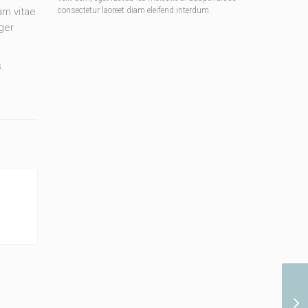
consectetur laoreet diam eleifend interdum.
am vitae
ger
.
¡H