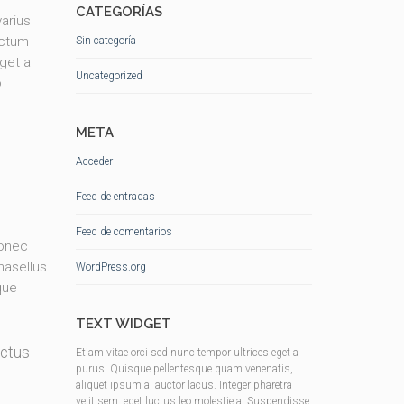
CATEGORÍAS
arius
ictum
Sin categoría
eget a
Uncategorized
o
META
Acceder
Feed de entradas
Feed de comentarios
Donec
hasellus
WordPress.org
que
TEXT WIDGET
uctus
Etiam vitae orci sed nunc tempor ultrices eget a
purus. Quisque pellentesque quam venenatis,
aliquet ipsum a, auctor lacus. Integer pharetra
velit sem, eget luctus leo molestie a. Suspendisse